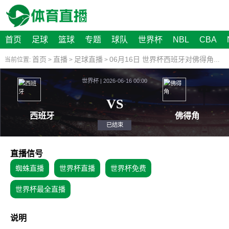
首页
足球
篮球
专题
球队
世界杯
NBL
CBA
首页
直播
足球直播
06月16日 世界杯西班牙对佛得角比赛视频直播
当前位置:
>
>
>
世界杯 | 2026-06-16 00:00
VS
西班牙
佛
已结束
直播信号
蜘蛛直播
世界杯直播
世界杯免费
世界杯最全直播
说明