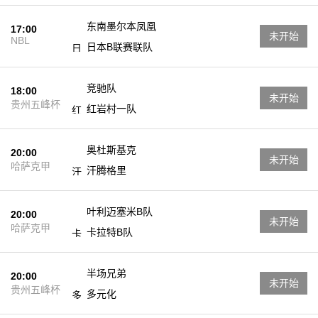
东南墨尔本凤凰
17:00
未开始
NBL
日本B联赛联队
竞驰队
18:00
未开始
贵州五峰杯
红岩村一队
奥杜斯基克
20:00
未开始
哈萨克甲
汗腾格里
叶利迈塞米B队
20:00
未开始
哈萨克甲
卡拉特B队
半场兄弟
20:00
未开始
贵州五峰杯
多元化