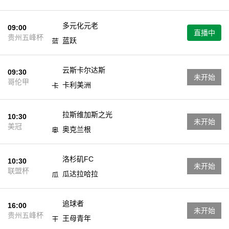
多元化元老
09:00
直播中
贵州五峰杯
蓝跃
云斯卡尔达斯
09:30
未开始
哥伦甲
卡利美洲
拉斯维加斯之光
10:30
未开始
美冠
奥克兰根
洛杉矶FC
10:30
未开始
联盟杯
瓜达拉哈拉
追球者
16:00
未开始
贵州五峰杯
王母青年