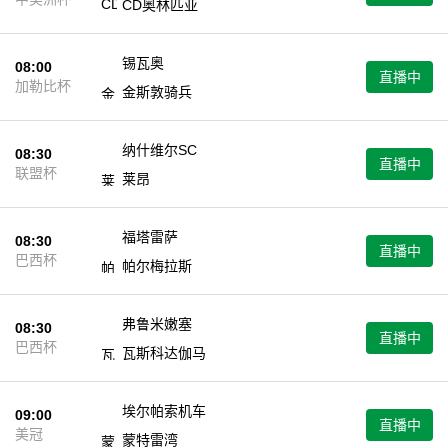
CD奥林匹亚
锡瓦奥
08:00
直播中
加勒比杯
金斯敦骑兵
纳什维尔SC
08:30
直播中
联盟杯
莱昂
福塔雷萨
08:30
直播中
巴西杯
帕尔梅拉斯
弗鲁米嫩塞
08:30
直播中
巴西杯
瓦斯科达伽马
埃尔帕索机车
09:00
直播中
美冠
蒙特雷湾